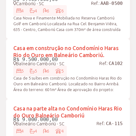
Ref.:
Camboriú - SC
AAB-0500
Pavimento térreo: Hall externo, Hall interno com pé direito
duplo, sala de estar, sala de jantar, adega climatizada,
4
4
6
6
lavabo, cozinha integrada com bancada, dispensa, área
Casa Nova e Finamente Mobiliada no Reserva Camboriú
gourmet completo na beira da piscina com borda infinita e
Golf em Camboriú Localizada na Rua Cel. Benjamin Viêira,
jardim. Segundo pavimento: Suíte master com 50m², suíte 1
635 - Centro, Camboriú Casa com 370m² de área construída
com 28m² + 2 suítes de 18m² Roof top: espaço gourmet
com 4 Suítes grandes sendo uma master, escritório,
competo, lavabo, acesso com elevador, área livre de
despensa, lavabo, living integrado e com pé direito duplo,
VENDIDO
terraço, spa e fire place. Diferenciais: 720m² alto padrão de
com sala de estar, sala de jantar e cozinha com bancada em
Casa em construção no Condomínio Haras
acabamento elevador com acesso em todos os ambientes
pedra nanoglass. na área externa temos: piscina adulto e
Rio do Ouro em Balneário Camboriú.
jardinagem Sistema A/C para VRF Projeto paisagismo
infantil aquecidas, espreguiçadeiras, paisagismos, área de
R$ 9.500.000,00
Saunas Piscina aquecida com hidro Ampla adega climatizada
Ref.:
Balneário Camboriú - SC
CA102
serviço e banheiro da piscina e espaço gourmet com
Entrada imponente com pé direito duplo Entrada com
churrasqueira a carvão na beira da piscina. Garagem para 6
5
5
6
5
reconhecimento facial Fachada com revestimento em brise
veículos sendo 3 cobertos e 3 descobertos Área construída:
Casa de 5 suítes em construção no Condomínio Haras Rio do
Painéis fotovoltaicas Tomada para carregamento para
370m² Área de terreno: 1000m² Diferenciais: no exclusivo
Ouro em Balneário Camboriú. Localizado no Bairro Ariribá.
carros elétricos Automação de iluminação, áudio, vídeo e
Condomínio Reserva Camboriú Golf, único condomínio com
Área do terreno: 601m² Área de aprovação do projeto:
climatização Piso aquecido Roof top com spa, fire place e
campo de golfe da região, esta residência une sofisticação,
679,32m² Área total construída: 915m² Forma de
terraço Esquadrias com isolamento térmico e acústico
conforto e ambientes amplos em um dos endereços mais
pagamento: Analisa permuta como parte do pagamento
Oficina Área de lazer com: Piscina adulto Piscina infantil Spa
desejados de Santa Catarina. Acabamentos nobres como
Características do empreendimento: 4 pavimentos Subsolo
Casa na parte alta no Condomínio Haras Rio
Academia Salão de festas Espaço gourmet bocha Campo de
pedras nanoglass, quartzo verde dentro outra (consulte
Garagem para 5 carros Hobby box Estendal ou espaço para
futebol Quadra poliesportiva
do Ouro Balneário Camboriú
curadoria completa que foi usada na casa) Paisagismo
um fire-place Área de serviço Salão de festas completo com
R$ 9.000.000,00
Móveis soltos sierra 4 suítes amplas, sendo 1 suíte master;
Ref.:
Balneário Camboriú - SC
CA-115
sala de TV, sala de jantar, cozinha completa com
Escritório privativo; Lavabo; Despensa; Living integrado com
churrasqueira a carvão Adega com espera para climatização
4
4
6
4
pé-direito de aproximadamente 8 metros; Sala de estar e
Lavabo Sauna seca Piscina com spa Solarium Térreo Hall de