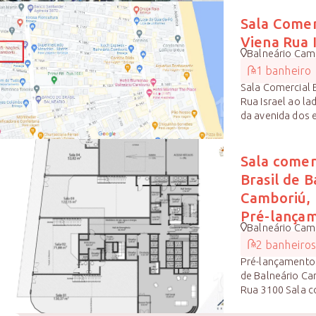
Próximo hospita
brava, Itajaí, ce
Sala Comerc
Viena Rua 
Balneário Camb
1 banheiro
Sala Comercial E
Rua Israel ao la
da avenida dos 
comercias. A sal
para rua onde à
logo a frente o
Sala comer
fica ao lado da 
Brasil de B
gasolina, Super
Camboriú, 
tipos de comérc
Pré-lança
Balneário Camb
2 banheiro
Pré-lançamento n
de Balneário Ca
Rua 3100 Sala c
115m² de área p