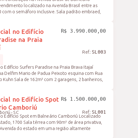
ndimento localizado na Avenida Brasil entre as
0 com o semáforo inclusive. Sala padrão embraed,
ainda em seu inicio com excelente valor para
las disponíveis: Sala 2 com 84,09m² de área total
o 1º pavimento e 24,70 no mezanino Sala 3 com
ial no Edifício
R$ 3.990.000,00
 privativa sendo 58,84m² no 1º pavimento e 24,86m²
radise na Praia
a 7 com 85,13m² de área privativa sendo 60,90m² no
í
24,23m² no mezanino R$ 5.600.000 Forma de
Ref.:
SL003
 de entrada e saldo em 60x
s
 Edifício Surfers Paradise na Praia Brava Itajaí
ua Delfim Mario de Padua Peixoto esquina com Rua
io Kuhn Sala de 162m² com 2 garagens, 2 banheiros,
vimentada que liga a Balneário Camboriú pela
a e Itajaí pela avenida do estado Valor condomínio
ial no Edifício Spot
R$ 1.500.000,00
rio Camboriú
Ref.:
oriú - SC
SL001
no Edifício Spot em Balneário Camboriú Localizado
tado, 1700 Sala térrea com 90m² de área privativa,
a Avenida do estado em uma região altamente
 fluxo de movimento de pedestres e veiculos.