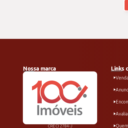
Nossa marca
Links 
Vend
Anunc
Encom
Avali
Quem
CRECI 2784-J