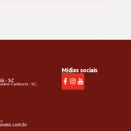
chada moderna. PRÉ-LANÇAMENTO A PREÇO DE
 as informações em primeira mão para futura
no whats]
Mídias sociais
iú - SC
alneário Camboriú - SC,
to
veis.com.br