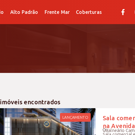
Alto Padrão
Frente Mar
Coberturas
io
Alto Padrão
Frente Mar
Coberturas
 imóveis encontrados
Sala comerc
LANÇAMENTO
na Avenida
Balneário Camb
Sala comercial 