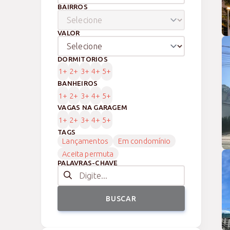
BAIRROS
VALOR
DORMITÓRIOS
1+
2+
3+
4+
5+
BANHEIROS
1+
2+
3+
4+
5+
VAGAS NA GARAGEM
1+
2+
3+
4+
5+
TAGS
Lançamentos
Em condomínio
Aceita permuta
PALAVRAS-CHAVE
BUSCAR