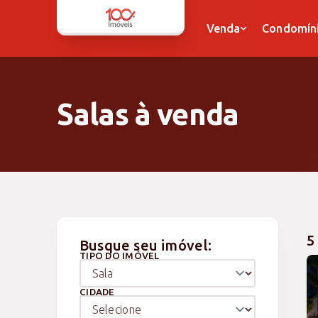
Venda
Condomínio
Venda
Condomín
Apartamentos
Apartamentos
Casas
Casas
Salas à venda
Sobrados
Sobrados
Terrenos
Terrenos
Sala
Sala
Dupléx
Dupléx
5
Busque seu imóvel:
TIPO DO IMÓVEL
CIDADE