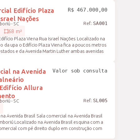
l unimed, supermercados, lojas, acesso para praia
ntro de BC, etc. Imóvel locado
ial Edifício Plaza
R$ 467.000,00
Israel Nações
Ref.:
oriú - SC
SA001
68 m²
difício Plaza Viena Rua Israel Nações Localizado na
do da upa o Edifício Plaza Viena fica a poucos metros
estados e da Avenida Martin Luther ambas avenidas
a conta com 54,31 m2 de área privativa de frente
 grande numero de veículos por dia, e um semáforo
nde carros param bem em frente a sala, ela também
cial na Avenida
Valor sob consulta
upa (unidade de saúde pública) , ao lado de postos de
alneário
mercados, academias, bancos e de todos os demais
Edifício Allura
ios, grandes e pequenos Entrega em
mento
Ref.:
oriú - SC
SL005
s
a Avenida Brasil Sala comercial na Avenida Brasil
mboriú Localizado na Avenida Brasil esquina com a
omercial com pé direito duplo em construção com
rivativa com mezanino Empreendimento de alto