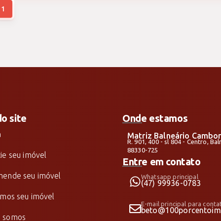
padrão com fa
1
CUSTO [consulte
reserva, chame 
do site
Onde estamos
a
Matriz Balneário Cambor
R. 901, 400 - sl 804 - Centro, B
88330-725
ie seu imóvel
Entre em contato
ende seu imóvel
Whatsapp principal
(47) 99936-0783
amos seu imóvel
E-mail principal para conta
beto@100porcentoimo
 somos