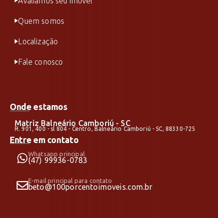
Avaliamos seu imóvel
Quem somos
Localização
Fale conosco
Onde estamos
Matriz Balneário Camboriú - SC
R. 901, 400 - sl 804 - Centro, Balneário Camboriú - SC, 88330-725
Entre em contato
Whatsapp principal
(47) 99936-0783
E-mail principal para contato
beto@100porcentoimoveis.com.br