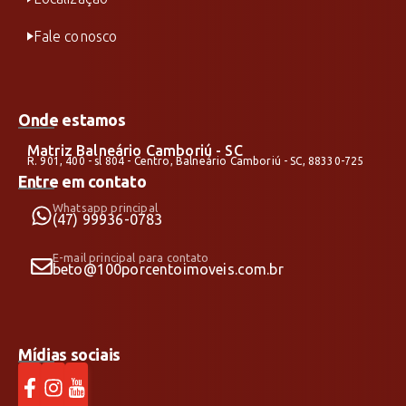
Fale conosco
Onde estamos
Matriz Balneário Camboriú - SC
R. 901, 400 - sl 804 - Centro, Balneário Camboriú - SC, 88330-725
Entre em contato
Whatsapp principal
(47) 99936-0783
E-mail principal para contato
beto@100porcentoimoveis.com.br
Mídias sociais