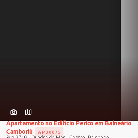
Apartamento no Edifício Perico em Balneário
Camboriú
AP30075
Rua 3710 - Quadra do Mar - Centro, Balneário