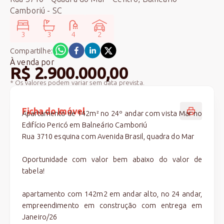
Camboriú - SC
3
3
4
2
Compartilhe:
À venda
por
R$ 2.900.000,00
* Os valores podem variar sem data prevista.
Ficha do Imóvel
Apartamento de 142m² no 24º andar com vista Mar no
Edifício Pericó em Balneário Camboriú
Rua 3710 esquina com Avenida Brasil, quadra do Mar
Oportunidade com valor bem abaixo do valor de
tabela!
apartamento com 142m2 em andar alto, no 24 andar,
empreendimento em construção com entrega em
Janeiro/26