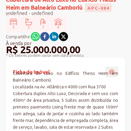
Heim em Balneário Camboriú
APC-084
undefined - undefined
5
5
7
4
Compartilhe:
À venda
por
R$ 25.000.000,00
* Os valores podem variar sem data prevista.
Ficha do Imóvel
Cobertura de Luxo no Edifício Theiss Heim em
Balneário Camboriú
Localizada na Av. Atlântica n 4000 com Rua 3700
Cobertura duplex Alto Luxo, Decorada e sem uso com
450m² de área privativa, 5 Suítes assim distribuída: no
primeiro pavimento Living frente mar de quase 100m²
com adega, sala de jantar e cozinha ao lado também
frente mar, dependência de empregada completa, área
de serviço, lavabo, sala de estar reservada e 2 Suítes