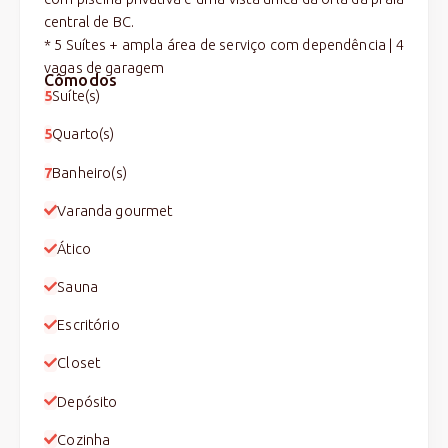
central de BC.
* 5 Suítes + ampla área de serviço com dependência | 4
vagas de garagem
Cômodos
5
Suíte(s)
5
Quarto(s)
7
Banheiro(s)
Varanda gourmet
Ático
Sauna
Escritório
Closet
Depósito
Cozinha