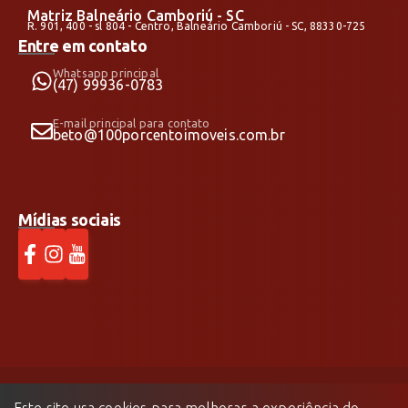
Matriz Balneário Camboriú - SC
R. 901, 400 - sl 804 - Centro, Balneário Camboriú - SC, 88330-725
Entre em contato
Whatsapp principal
(47) 99936-0783
E-mail principal para contato
beto@100porcentoimoveis.com.br
Mídias sociais