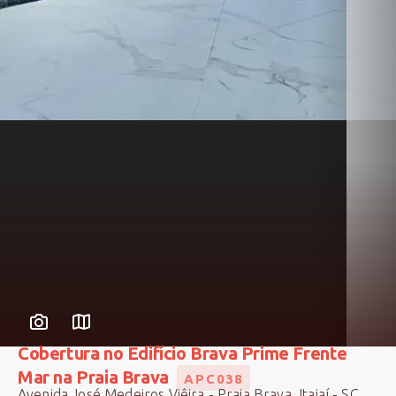
Cobertura no Edifício Brava Prime Frente
Mar na Praia Brava
APC038
Avenida José Medeiros Viêira - Praia Brava, Itajaí - SC