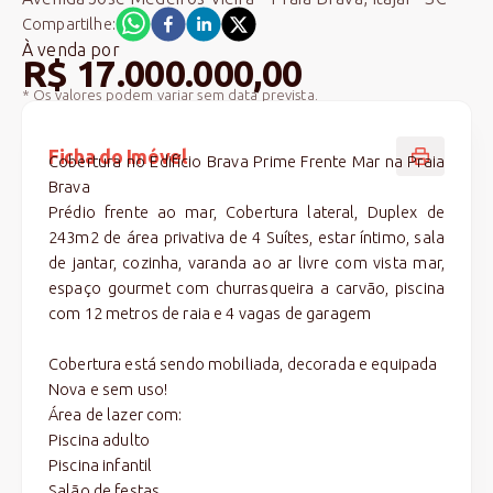
Compartilhe:
À venda
por
R$ 17.000.000,00
* Os valores podem variar sem data prevista.
Ficha do Imóvel
Cobertura no Edifício Brava Prime Frente Mar na Praia
Brava
Prédio frente ao mar, Cobertura lateral, Duplex de
243m2 de área privativa de 4 Suítes, estar íntimo, sala
de jantar, cozinha, varanda ao ar livre com vista mar,
espaço gourmet com churrasqueira a carvão, piscina
com 12 metros de raia e 4 vagas de garagem
Cobertura está sendo mobiliada, decorada e equipada
Nova e sem uso!
Área de lazer com:
Piscina adulto
Piscina infantil
Salão de festas