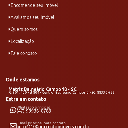
Encomende seu imóvel
Avaliamos seu imóvel
Quem somos
Localização
Fale conosco
Onde estamos
Matriz Balneário Camboriú - SC
R. 901, 400 - sl 804 - Centro, Balneário Camboriú - SC, 88330-725
Entre em contato
Whatsapp principal
(47) 99936-0783
E-mail principal para contato
beto@100porcentoimoveis.com.br