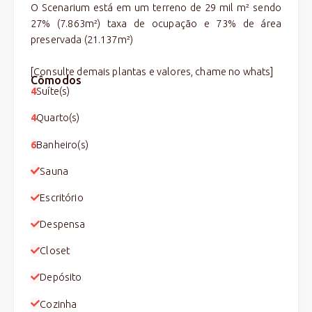
O Scenarium está em um terreno de 29 mil m² sendo
27% (7.863m²) taxa de ocupação e 73% de área
preservada (21.137m²)
[Consulte demais plantas e valores, chame no whats]
Cômodos
4
Suíte(s)
4
Quarto(s)
6
Banheiro(s)
Sauna
Escritório
Despensa
Closet
Depósito
Cozinha