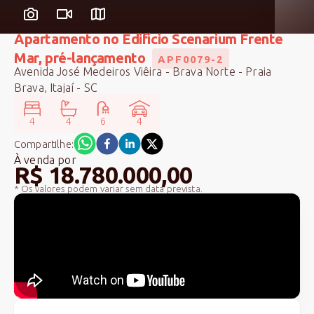
Apartamento no Edifício Scenarium Frente
Mar, pré-lançamento
APF0079-2
Avenida José Medeiros Viêira - Brava Norte - Praia
Brava, Itajaí - SC
4
4
6
4
Compartilhe:
À venda
por
R$ 18.780.000,00
* Os valores podem variar sem data prevista.