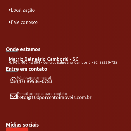
Localização
Fale conosco
Onde estamos
Matriz Balneário Camboriú - SC
R. 901, 400 - sl 804 - Centro, Balneário Camboriú - SC, 88330-725
Entre em contato
Whatsapp principal
(47) 99936-0783
E-mail principal para contato
beto@100porcentoimoveis.com.br
Mídias sociais