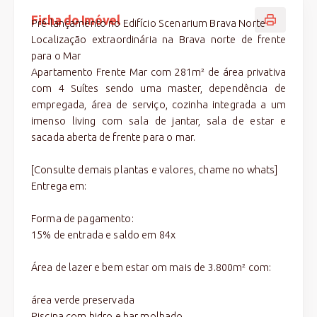
Ficha do Imóvel
Pré-lançamento no Edifício Scenarium Brava Norte
Localização extraordinária na Brava norte de frente
para o Mar
Apartamento Frente Mar com 281m² de área privativa
com 4 Suítes sendo uma master, dependência de
empregada, área de serviço, cozinha integrada a um
imenso living com sala de jantar, sala de estar e
sacada aberta de frente para o mar.
[Consulte demais plantas e valores, chame no whats]
Entrega em:
Forma de pagamento:
15% de entrada e saldo em 84x
Área de lazer e bem estar om mais de 3.800m² com:
área verde preservada
Piscina com hidro e bar molhado