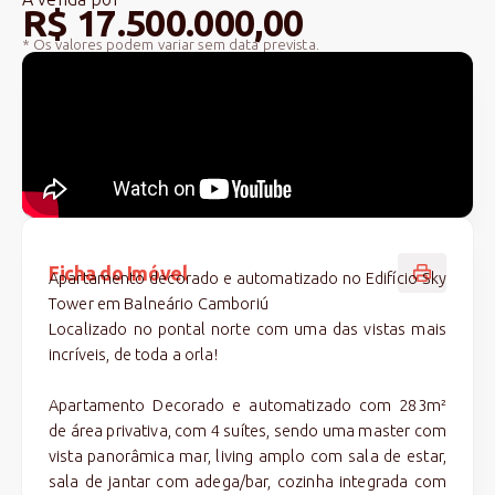
R$ 17.500.000,00
* Os valores podem variar sem data prevista.
Ficha do Imóvel
Apartamento decorado e automatizado no Edifício Sky
Tower em Balneário Camboriú
Localizado no pontal norte com uma das vistas mais
incríveis, de toda a orla!
Apartamento Decorado e automatizado com 283m²
de área privativa, com 4 suítes, sendo uma master com
vista panorâmica mar, living amplo com sala de estar,
sala de jantar com adega/bar, cozinha integrada com