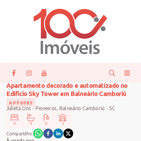
Apartamento decorado e automatizado no
Edifício Sky Tower em Balneário Camboriú
APF0085
Julieta Lins - Pioneiros, Balneário Camboriú - SC
4
4
6
3
Compartilhe:
À venda
por