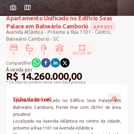
Apartamento Unificado no Edifício Seas
Palace em Balneário Camboriú
APF031
Avenida Atlântica - Próximo a Rua 1101 - Centro,
Balneário Camboriú - SC
4
4
5
5
465.69 m²
Compartilhe:
À venda
por
R$ 14.260.000,00
* Os valores podem variar sem data prevista.
Ficha do Imóvel
Apartamento Unificado no Edifício Seas Palace em
Balneário Camboriú, Frente Mar com 287m² de área
privativa!
Localizado na Avenida Atlântica no centro da cidade,
próximo a Rua 1101 na Avenida Atlântica