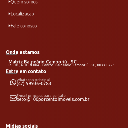
Quem somos
Localização
Fale conosco
Onde estamos
Matriz Balneário Camboriú - SC
R. 901, 400 - sl 804 - Centro, Balneário Camboriú - SC, 88330-725
Entre em contato
Whatsapp principal
(47) 99936-0783
E-mail principal para contato
beto@100porcentoimoveis.com.br
Mídias sociais