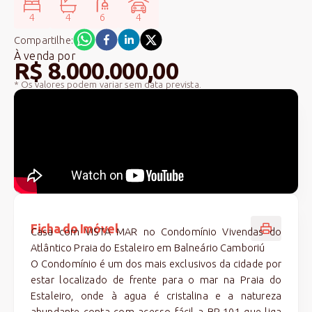
4
4
6
4
Compartilhe:
À venda
por
R$ 8.000.000,00
* Os valores podem variar sem data prevista.
Ficha do Imóvel
Casa com VISTA MAR no Condomínio Vivendas do
Atlântico Praia do Estaleiro em Balneário Camboriú
O Condomínio é um dos mais exclusivos da cidade por
estar localizado de frente para o mar na Praia do
Estaleiro, onde à agua é cristalina e a natureza
abundante conta com acesso fácil a BR-101 que liga