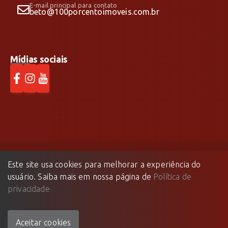
E-mail principal para contato
beto@100porcentoimoveis.com.br
Mídias sociais
Este site usa cookies para melhorar a experiência do
100% Imóveis
©
2026
- Todos os direitos reservados.
usuário. Saiba mais em nossa página de
Política de
Feito com
🤍
pela
privacidade
Aceitar cookies