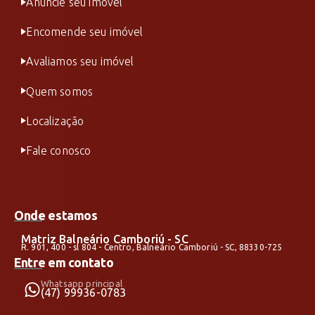
Anuncie seu imóvel
Encomende seu imóvel
Avaliamos seu imóvel
Quem somos
Localização
Fale conosco
Onde estamos
Matriz Balneário Camboriú - SC
R. 901, 400 - sl 804 - Centro, Balneário Camboriú - SC, 88330-725
Entre em contato
Whatsapp principal
(47) 99936-0783