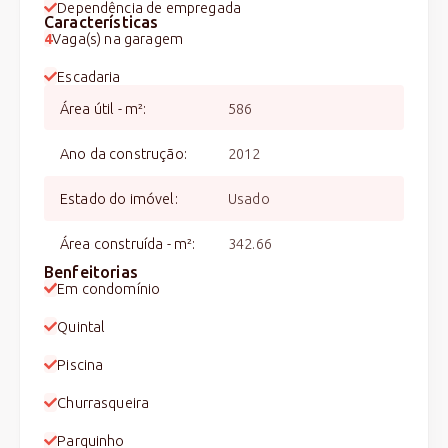
Dependência de empregada
Características
4
Vaga(s) na garagem
Escadaria
Área útil - m²
:
586
Ano da construção
:
2012
Estado do imóvel
:
Usado
Área construída - m²
:
342.66
Benfeitorias
Em condomínio
Quintal
Piscina
Churrasqueira
Parquinho