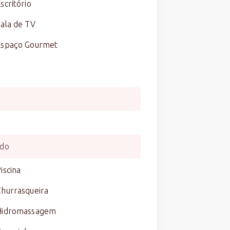
scritório
ala de TV
Espaço Gourmet
0
0
do
iscina
Churrasqueira
Hidromassagem