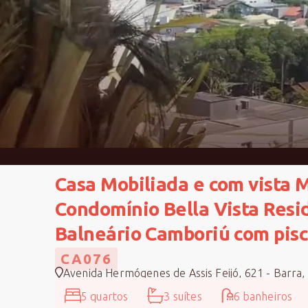
Casa Mobiliada e com vista 
Condomínio Bella Vista Resi
Balneário Camboriú com pis
CA076
Avenida Hermógenes de Assis Feijó, 621 - Barra,
5 quartos
3 suítes
6 banheiros