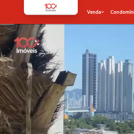
Venda
Condomínio
Venda
Condomín
Apartamentos
Apartamentos
Casas
Casas
Sobrados
Sobrados
Terrenos
Terrenos
Sala
Sala
Dupléx
Dupléx