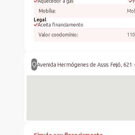
Aquecedor a gás
Mobília
:
Mob
Legal
Aceita financiamento
Valor condomínio
:
11
Avenida Hermógenes de Assis Feijó, 621 -