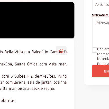
MENSAGEM
Declaro
io Bella Vista em Balneário Camboriú
represe
formul
Polític
na/Spa, Sauna úmida com vista mar,
EN
com 3 Suítes + 2 demi-suítes, living
r com lareira, sala de jantar, cozinha
sta mar, piscina, deck e sauna.
cobertas