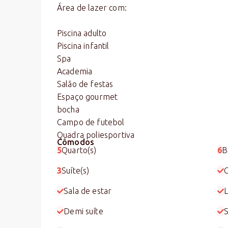
Área de lazer com:
Piscina adulto
Piscina infantil
Spa
Academia
Salão de festas
Espaço gourmet
bocha
Campo de futebol
Quadra poliesportiva
Cômodos
5
Quarto(s)
6
B
3
Suíte(s)
Sala de estar
Demi suíte
S