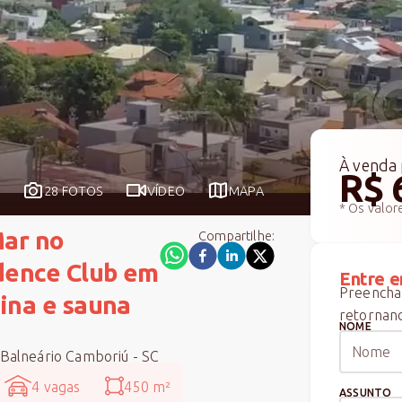
À venda
R$ 
28 FOTOS
VÍDEO
MAPA
* Os valor
Mar no
Compartilhe:
dence Club em
Entre e
Preencha 
cina e sauna
retornand
NOME
 Balneário Camboriú - SC
4 vagas
450 m²
ASSUNTO