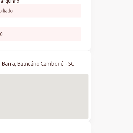
Parquinho
iliado
00
 Barra, Balneário Camboriú - SC