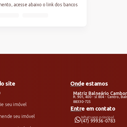
nto, acesse abaixo o link dos bancos
do site
Onde estamos
a
Matriz Balneário Cambor
R. 901, 400 - sl 804 - Centro, B
88330-725
ie seu imóvel
Entre em contato
ende seu imóvel
Whatsapp principal
(47) 99936-0783