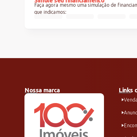
Simule seu financiamento
Faça agora mesmo uma simulação de financiame
que indicamos:
Nossa marca
Links 
Vend
Anunc
Encom