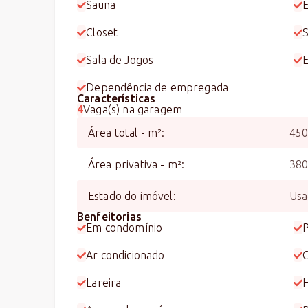
Sauna
E
Closet
S
Sala de Jogos
Dependência de empregada
Características
4
Vaga(s) na garagem
Área total - m²
:
45
Área privativa - m²
:
38
Estado do imóvel
:
Usa
Benfeitorias
Em condomínio
P
Ar condicionado
Lareira