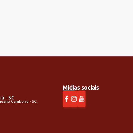
Mídias sociais
iú - SC
alneário Camboriú - SC,