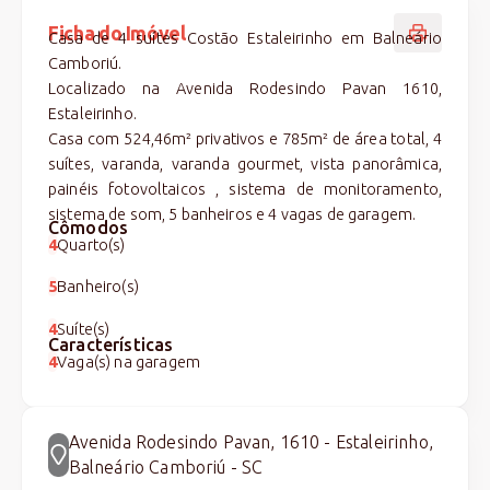
Ficha do Imóvel
Casa de 4 suítes Costão Estaleirinho em Balneário
Camboriú.
Localizado na Avenida Rodesindo Pavan 1610,
Estaleirinho.
Casa com 524,46m² privativos e 785m² de área total, 4
suítes, varanda, varanda gourmet, vista panorâmica,
painéis fotovoltaicos , sistema de monitoramento,
sistema de som, 5 banheiros e 4 vagas de garagem.
Cômodos
4
Quarto(s)
5
Banheiro(s)
4
Suíte(s)
Características
4
Vaga(s) na garagem
Avenida Rodesindo Pavan, 1610 - Estaleirinho,
Balneário Camboriú - SC