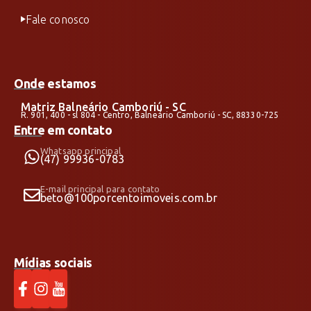
Fale conosco
Onde estamos
Matriz Balneário Camboriú - SC
R. 901, 400 - sl 804 - Centro, Balneário Camboriú - SC, 88330-725
Entre em contato
Whatsapp principal
(47) 99936-0783
E-mail principal para contato
beto@100porcentoimoveis.com.br
Mídias sociais