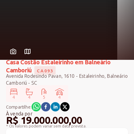
Casa Costão Estaleirinho em Balneário
Camboriú
CA093
Avenida Rodesindo Pavan, 1610 - Estaleirinho, Balneário
Camboriú - SC
4
4
5
4
Compartilhe:
À venda
por
R$ 19.000.000,00
* Os valores podem variar sem data prevista.