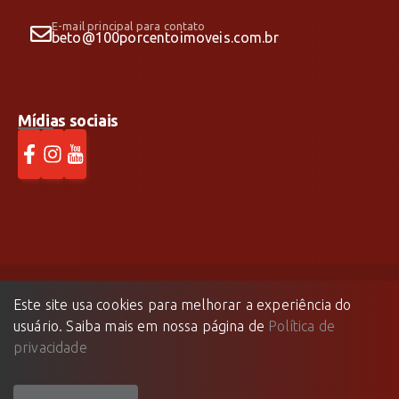
E-mail principal para contato
beto@100porcentoimoveis.com.br
Mídias sociais
Este site usa cookies para melhorar a experiência do
100% Imóveis
©
2026
- Todos os direitos reservados.
usuário. Saiba mais em nossa página de
Política de
Feito com
🤍
pela
privacidade