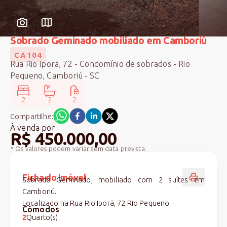
Sobrado Geminado mobiliado em Camboriú
CA104
Rua Rio Iporã, 72 - Condomínio de sobrados - Rio
Pequeno, Camboriú - SC
2
2
2
Compartilhe:
À venda
por
R$ 450.000,00
* Os valores podem variar sem data prevista.
Ficha do Imóvel
Sobrado Geminado, mobiliado com 2 suítes em
Camboriú.
Localizado na Rua Rio Iporã, 72 Rio Pequeno.
Cômodos
2
Quarto(s)