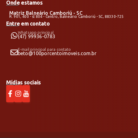
Onde estamos
Matriz Balneário Camboriú - SC
R. 901, 400 - sl 804 - Centro, Balneário Camboriú - SC, 88330-725
Entre em contato
Whatsapp principal
(47) 99936-0783
E-mail principal para contato
beto@100porcentoimoveis.com.br
Mídias sociais