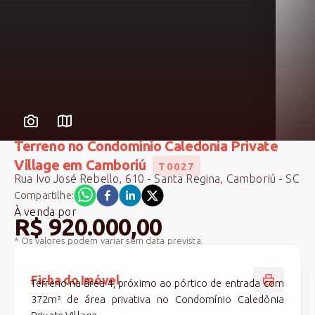
Terreno no Condomínio Caledonia Private
Village em Camboriú
T0027
Rua Ivo José Rebello, 610 - Santa Regina, Camboriú - SC
Compartilhe:
À venda
por
R$ 920.000,00
* Os valores podem variar sem data prevista.
Ficha do Imóvel
Terreno na área 4, próximo ao pórtico de entrada com
372m² de área privativa no Condomínio Caledônia