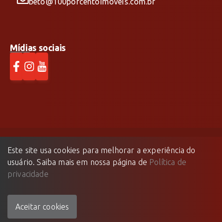
beto@100porcentoimoveis.com.br
Mídias sociais
Este site usa cookies para melhorar a experiência do
100% Imóveis
©
2026
- Todos os direitos reservados.
usuário. Saiba mais em nossa página de
Política de
Feito com
🤍
pela
privacidade
Aceitar cookies