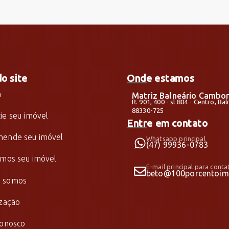
do site
Onde estamos
a
Matriz Balneário Cambor
R. 901, 400 - sl 804 - Centro, B
88330-725
ie seu imóvel
Entre em contato
ende seu imóvel
Whatsapp principal
(47) 99936-0783
amos seu imóvel
E-mail principal para conta
beto@100porcentoimo
 somos
ização
conosco