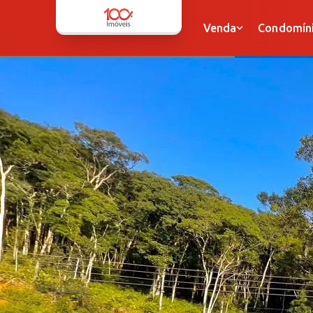
Venda
Condomínio
Venda
Condomín
Apartamentos
Apartamentos
Casas
Casas
Sobrados
Sobrados
Terrenos
Terrenos
Sala
Sala
Dupléx
Dupléx