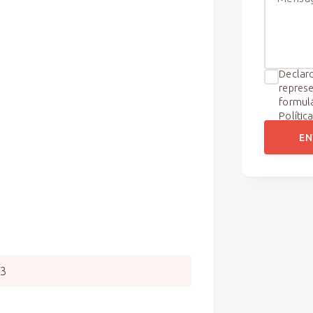
Declaro
represe
formul
Polític
EN
03