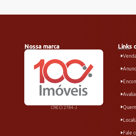
Nossa marca
Links 
Vend
Anunc
Encom
Avali
Quem
CRECI 2784-J
Local
Fale 