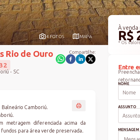
À venda
R$ 
4 FOTOS
MAPA
* Os valor
s Rio de Ouro
Compartilhe:
32
Entre e
oriú - SC
Preencha 
retornand
NOME
 Balneário Camboriú.
ASSUNTO
boriú.
 metragem diferenciada acima da
MENSAGEM
, fundos para área verde preservada.