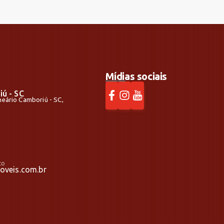
Mídias sociais
iú - SC
alneário Camboriú - SC,
to
veis.com.br