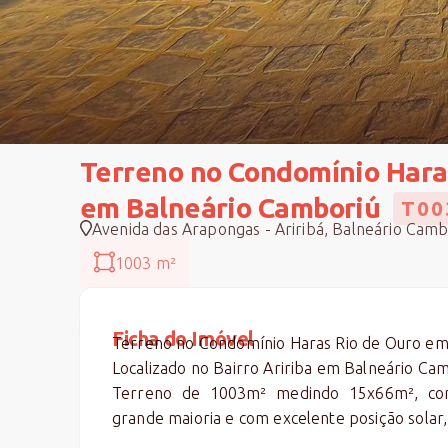
Terreno no Condomínio Hara
em Balneário Camboriú
T00
Avenida das Arapongas - Ariribá, Balneário Camb
1003 m²
Ficha do Imóvel
Terreno no Condomínio Haras Rio de Ouro em
Localizado no Bairro Aririba em Balneário Cam
Terreno de 1003m² medindo 15x66m², com
grande maioria e com excelente posição solar