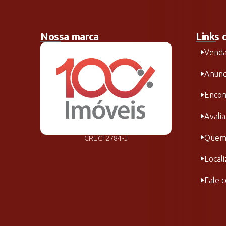
Nossa marca
Links 
Vend
Anunc
Encom
Avali
Quem
CRECI 2784-J
Local
Fale 