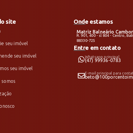
do site
Onde estamos
a
Matriz Balneário Cambor
R. 901, 400 - sl 804 - Centro, B
88330-725
ie seu imóvel
Entre em contato
ende seu imóvel
Whatsapp principal
(47) 99936-0783
amos seu imóvel
E-mail principal para conta
beto@100porcentoimo
 somos
ização
conosco