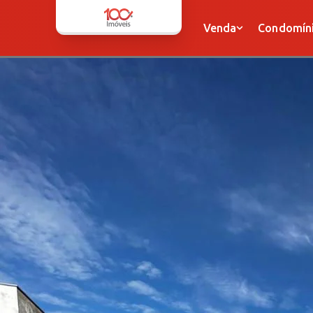
Venda
Condomínio
Venda
Condomín
Apartamentos
Apartamentos
Casas
Casas
Sobrados
Sobrados
Terrenos
Terrenos
Sala
Sala
Dupléx
Dupléx