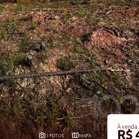
À venda
R$ 
3 FOTOS
MAPA