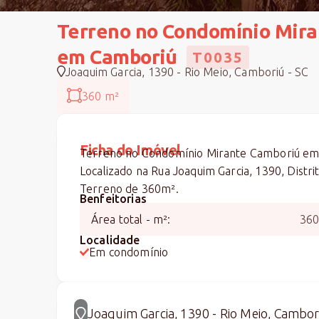
Terreno no Condomínio Mira
em Camboriú
T0035
Joaquim Garcia, 1390 - Rio Meio, Camboriú - SC
360 m²
Ficha do Imóvel
Terreno no Condomínio Mirante Camboriú em
Localizado na Rua Joaquim Garcia, 1390, Distri
Terreno de 360m².
Benfeitorias
Área total - m²
:
36
Localidade
Em condomínio
Joaquim Garcia, 1390 - Rio Meio, Cambor