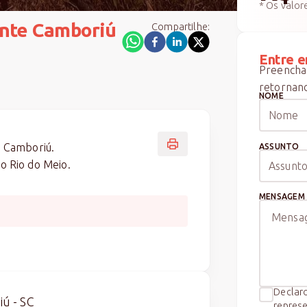
* Os valor
nte Camboriú
Compartilhe:
Entre e
Preencha 
retornand
NOME
 Camboriú.
ASSUNTO
to Rio do Meio.
MENSAGEM
0
Declaro
iú - SC
represe