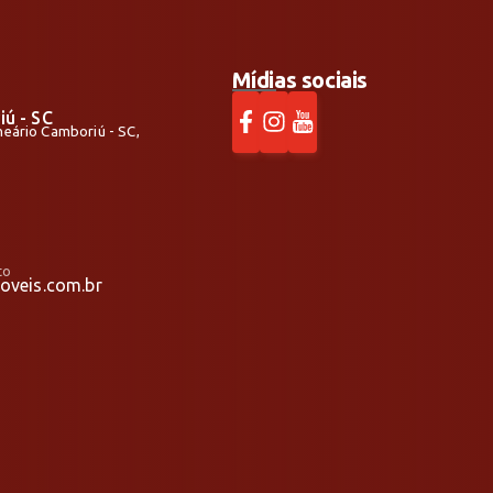
Mídias sociais
iú - SC
alneário Camboriú - SC,
to
veis.com.br