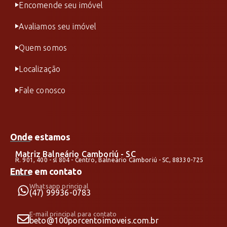
Encomende seu imóvel
Avaliamos seu imóvel
Quem somos
Localização
Fale conosco
Onde estamos
Matriz Balneário Camboriú - SC
R. 901, 400 - sl 804 - Centro, Balneário Camboriú - SC, 88330-725
Entre em contato
Whatsapp principal
(47) 99936-0783
E-mail principal para contato
beto@100porcentoimoveis.com.br