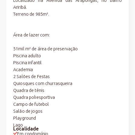
Localizado na Avenida das Arapongas, no bairro
Ariribá.
Terreno de 985m².
Área de lazer com:
51mil m² de área de preservação
Piscina adulto
Piscina infantil
Academia
2 Salões de Festas
Quiosques com churrasqueira
Quadra de tênis
Quadra poliesportiva
Campo de futebol
Salão de jogos
Playground
Lago
Localidade
Em condomínio