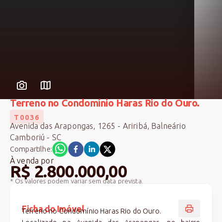
Terreno no Condomínio Haras Rio do Ouro.
T0036
Avenida das Arapongas, 1265 - Ariribá, Balneário
Camboriú - SC
Compartilhe:
À venda
por
R$ 2.800.000,00
* Os valores podem variar sem data prevista.
Ficha do Imóvel
Terreno no Condomínio Haras Rio do Ouro.