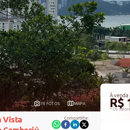
À venda
R$ 
16 FOTOS
MAPA
* Os valor
 Vista
Compartilhe:
o Camboriú