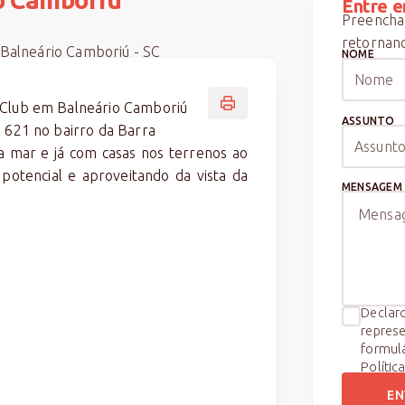
Entre e
Preencha 
retornand
 Balneário Camboriú - SC
NOME
 Club em Balneário Camboriú
ASSUNTO
, 621 no bairro da Barra
a mar e já com casas nos terrenos ao
potencial e aproveitando da vista da
MENSAGEM
Declaro
represe
formul
Polític
EN