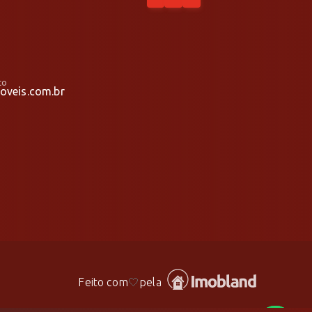
to
veis.com.br
Feito com
🤍
pela