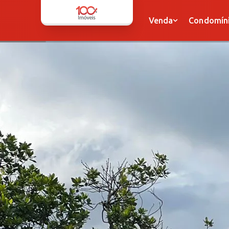
Venda
Condomínio
Venda
Condomín
Apartamentos
Apartamentos
Casas
Casas
Sobrados
Sobrados
Terrenos
Terrenos
Sala
Sala
Dupléx
Dupléx