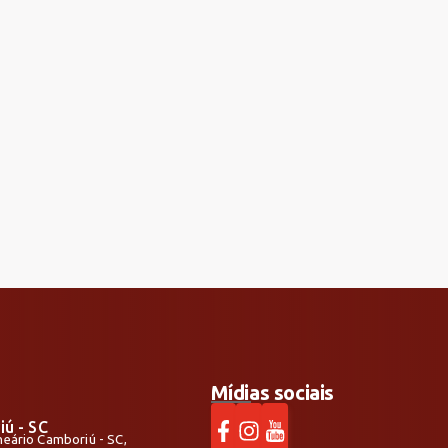
Mídias sociais
iú - SC
alneário Camboriú - SC,