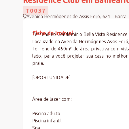
T0037
Avenida Hermógenes de Assis Feijó, 621 - Barra,
Ficha do Imóvel
Terreno no Condomínio Bella Vista Residence
Localizado na Avenida Hermógenes Assis Feijó
Terreno de 450m² de área privativa com vist
lado, para você projetar sua casa no melhor 
praia.
[OPORTUNIDADE]
Área de lazer com:
Piscina adulto
Piscina infantil
Spa