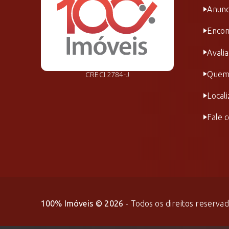
Anunc
Encom
Avali
Quem
CRECI 2784-J
Local
Fale 
100% Imóveis
©
2026
- Todos os direitos reservad