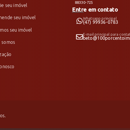
88330-725
ie seu imóvel
Entre em contato
ende seu imóvel
Whatsapp principal
(47) 99936-0783
amos seu imóvel
E-mail principal para conta
beto@100porcentoimo
 somos
ização
conosco
os.