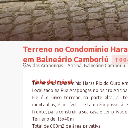
Terreno no Condomínio Hara
em Balneário Camboriú
T00
Av das Arapongas - Ariribá, Balneário Camboriú 
Ficha do Imóvel
Terreno no Condomínio Haras Rio do Ouro em
Localizado na Rua Arapongas no bairro Aririba
Ele é o único terreno na parte alta, ali 
montanhas, é incrível ... e também possui á
frente, para construir a sua casa e ter privaci
Terreno de 15x40m
Total de 600m2 de área privativa