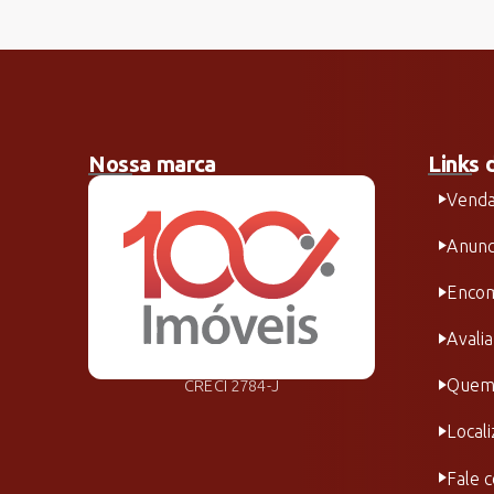
Nossa marca
Links 
Vend
Anunc
Encom
Avali
Quem
CRECI 2784-J
Local
Fale 