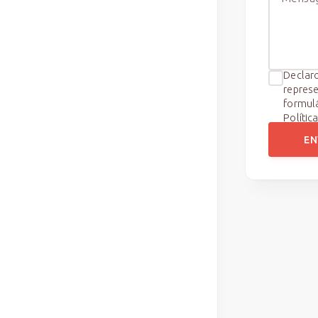
Declaro
represe
formul
Polític
EN