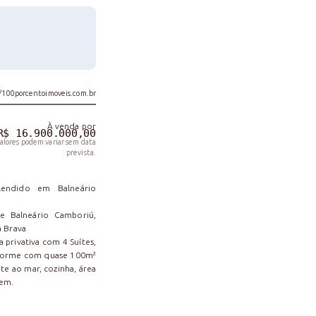
//100porcentoimoveis.com.br
À venda
por
R$ 16.900.000,00
valores podem variar sem data
prevista.
lendido em Balneário
e Balneário Camboriú,
a Brava
privativa com 4 Suítes,
 enorme com quase 100m²
te ao mar, cozinha, área
gem.