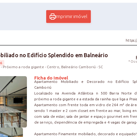
Imprimir imóvel
https:
iliado no Edifício Splendido em Balneário
* Os 
6
 - Próximo a roda gigante - Centro, Balneário Camboriú - SC
Ficha do Imóvel
Apartamento Mobiliado e Decorado no Edifício Sp
Camboriú
Localizado na Avenida Atlântica n 500 Barra Norte d
próximo a roda gigante e a estada da rainha que liga a Prai
Apartamento com frente toda em vidro de 264 m² de área 
sendo 1 master e 2 com closet em frente ao mar, living
com sala de estar, sala de jantar e espaço gourmet em fren
de serviço, dependência de empregada e 4 vagas de gara
Apartamento Finamente mobiliado, decorado e equipado!