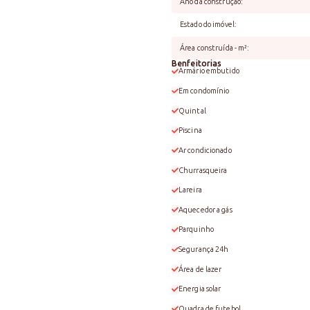
Ano da construção
:
Estado do imóvel
:
Área construída - m²
:
Benfeitorias
Armário embutido
Em condomínio
Quintal
Piscina
Ar condicionado
Churrasqueira
Lareira
Aquecedor a gás
Parquinho
Segurança 24h
Área de lazer
Energia solar
Quadra de futebol