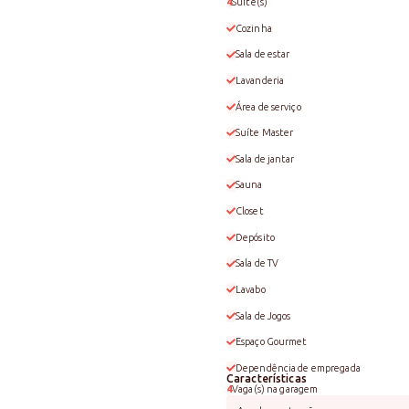
4
Suíte(s)
Cozinha
Sala de estar
Lavanderia
Área de serviço
Suíte Master
Sala de jantar
Sauna
Closet
Depósito
Sala de TV
Lavabo
Sala de Jogos
Espaço Gourmet
Dependência de empregada
Características
4
Vaga(s) na garagem