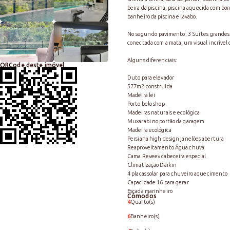
beira da piscina, piscina aquecida com bord
banheiro da piscina e lavabo.
No segundo pavimento: 3 Suítes grandes
conectada com a mata, um visual incrível 
Alguns diferenciais:
QRCode deste imóvel
Duto para elevador
577m2 construída
Madeira lei
Porto belo shop
Madeiras naturais e ecológica
Muxarabi no portão da garagem
Madeira ecológica
Persiana high design janelões abertura
Reaproveitamento Água chuva
Cama Reveev cabeceira especial
Climatização Daikin
4 placas solar para chuveiro aquecimento
Capacidade 16 para gerar
Escada marinheiro
Cômodos
4
Quarto(s)
6
Banheiro(s)