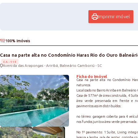
Imprimir imóvel
100% Imóveis
Casa na parte alta no Condomínio Haras Rio do Ouro Balneár
CA-115
Avenida das Arapongas - Ariribá, Balneário Camboriú - SC
Ficha do Imóvel
Casa na parte alta no Condomínio Har
natureza.
Localizado no Bairro Aririba em Balneário
Casa de 577m² de área construída, 4 Suíte
área verde preservada em frente e no
pavimentos assim distribuídos:
no térreo: garagem coberta para 4 veícul
nos fundos junto a área verde preservada.
No 1º pavimento: 1 Suíte, Living integ
lareira a lenha, sala de jantar, cozinha