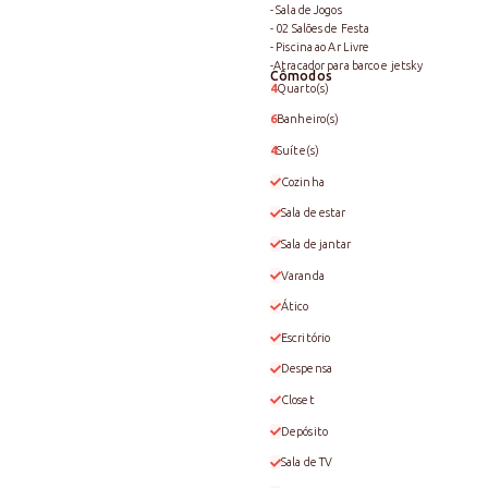
- Sala de Jogos
- 02 Salões de Festa
- Piscina ao Ar Livre
-Atracador para barco e jetsky
Cômodos
4
Quarto(s)
6
Banheiro(s)
4
Suíte(s)
Cozinha
Sala de estar
Sala de jantar
Varanda
Ático
Escritório
Despensa
Closet
Depósito
Sala de TV