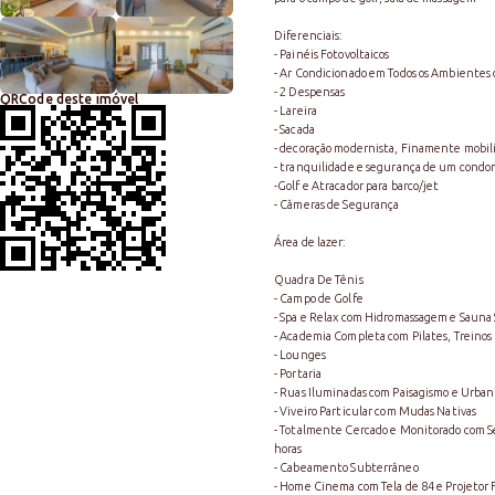
Diferenciais:
- Painéis Fotovoltaicos
- Ar Condicionado em Todos os Ambientes 
- 2 Despensas
QRCode deste imóvel
- Lareira
- Sacada
- decoração modernista, Finamente mobil
- tranquilidade e segurança de um condo
-Golf e Atracador para barco/jet
- Câmeras de Segurança
Área de lazer:
Quadra De Tênis
- Campo de Golfe
- Spa e Relax com Hidromassagem e Sauna
- Academia Completa com Pilates, Treinos
- Lounges
- Portaria
- Ruas Iluminadas com Paisagismo e Urba
- Viveiro Particular com Mudas Nativas
- Totalmente Cercado e Monitorado com 
horas
- Cabeamento Subterrâneo
- Home Cinema com Tela de 84 e Projetor