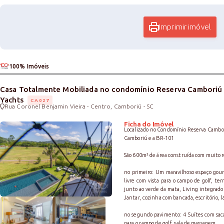
Imprimir imóvel
100% Imóveis
Casa Totalmente Mobiliada no condomínio Reserva Camboriú
Yachts
CA027
Rua Coronel Benjamin Vieira - Centro, Camboriú - SC
Ficha do Imóvel
Localizado no Condomínio Reserva Cambor
Camboriú e a BR-101
São 600m² de área construída com muito r
no primeiro: Um maravilhoso espaço gou
livre com vista para o campo de golf, te
junto ao verde da mata, Living integrado 
Jantar, cozinha com bancada, escritório, l
no segundo pavimento: 4 Suítes com saca
para o campo de golf, sala de massagem